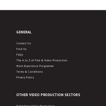
GENERAL
Contact Us
Find Us
FAQs
The A to Z of Film & Video Production
Work Experience Programme
Terms & Conditions
Privacy Policy
OTHER VIDEO PRODUCTION SECTORS
Publishing Video Production