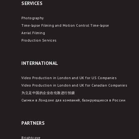
SERVICES
Photography
Time-lapse Filming and Motion Control Time-lapse
Aerial Filming
Production Services
INTERNATIONAL
Video Production in London and UK for US Companies
Video Production in London and UK for Canadian Companies
为立足中国的企业在伦敦进行拍摄
Съемки в Лондоне для компаний, базирующихся в России
PARTNERS
Brightcove